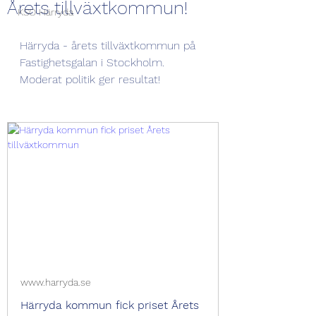
Årets tillväxtkommun!
KSO Härryda
Härryda - årets tillväxtkommun på 
Fastighetsgalan i Stockholm. 
Moderat politik ger resultat! 
www.harryda.se
Härryda kommun fick priset Årets