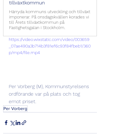
tillväxtkommun
Härryda kommuns utveckling och tillväxt
imponerar. På onsdagskvällen korades vi
till Årets tillväxtkommun på
Fastighetsgalan i Stockholm.
https://video.wixstatic.com/video/003659
_07ae490a3b714b3f81ef6c93f84fbeb1/360
p/mp4/file.mp4
Per Vorberg (M), Kommunstyrelsens 
ordförande var på plats och tog 
emot priset.
Per Vorberg