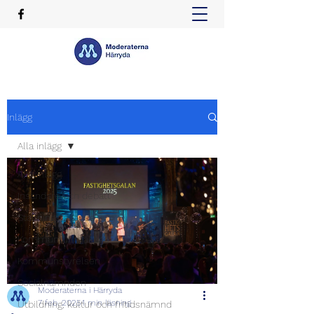
Inlägg
Alla inlägg
Alla inlägg
Insändare och debatt
Ställningstagande
Kommunfullmäktige
Kommunstyrelsen
Socialnämnden
Moderaterna i Härryda
7 feb. 2025
1 min läsning
Utbildning, kultur och fritidsnämnd