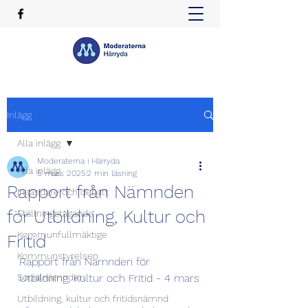
Inlägg
Alla inlägg
Moderaterna i Härryda
Alla inlägg
8 mars 2025
2 min läsning
Rapport från Nämnden
Insändare och debatt
för Utbildning, Kultur och
Ställningstagande
Kommunfullmäktige
Fritid
Kommunstyrelsen
Rapport från Nämnden för 
Socialnämnden
Utbildning, Kultur och Fritid - 4 mars
Utbildning, kultur och fritidsnämnd