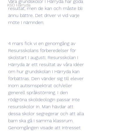
Våra grundskolor i Härryda har goda 
KSO Härryda
resultat, men de kan och måste bli 
ännu bättre. Det driver vi vid varje 
möte i nämnden.
4 mars fick vi en genomgång av 
Resursskolans förberedelser för 
skolstart i augusti. Resursskolan i 
Härryda är ett resultat av våra idéer 
om hur grundskolan i Härryda kan 
förbättras. Den vänder sig till elever 
inom autismspektrat och/eller 
generell språkstörning. I den 
rödgröna skolideologin passar inte 
resursskolor in. Man hävdar att 
dessa skolor segregerar och att alla 
barn ska gå i samma klassrum. 
Genomgången visade att intresset 