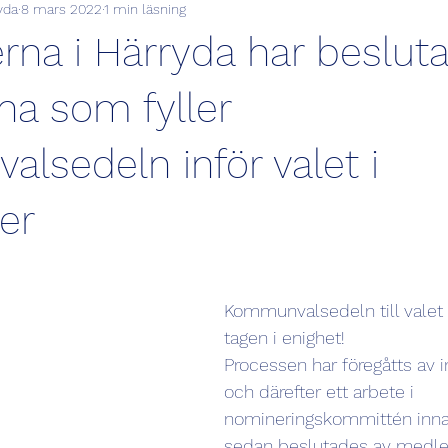
yda
8 mars 2022
1 min läsning
KSO Härryda
rna i Härryda har beslut
na som fyller
lsedeln inför valet i
er
Kommunvalsedeln till valet 
tagen i enighet!
Processen har föregåtts av i
och därefter ett arbete i 
nomineringskommittén innan
sedan beslutades av medl