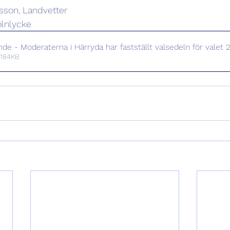
sson, Landvetter
ölnlycke
e - Moderaterna i Härryda har fastställt valsedeln för valet 
 184KB