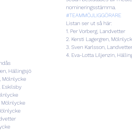
nomineringsstämma. 
#TEAMMÖJLIGGÖRARE
Listan ser ut så här:
1. Per Vorberg, Landvetter
2. Kersti Lagergren, Mölnlyc
3. Sven Karlsson, Landvette
4. Eva-Lotta Liljenzin, Hällin
indås
en, Hällingsjö
, Mölnlycke
, Eskilsby
ölnlycke
, Mölnlycke
Mölnlycke
dvetter
lycke