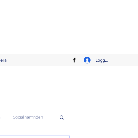
Logga in
era
n
Socialnämnden