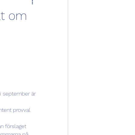
at om
i september är 
ntent provval 
 förslaget 
emmarna på 