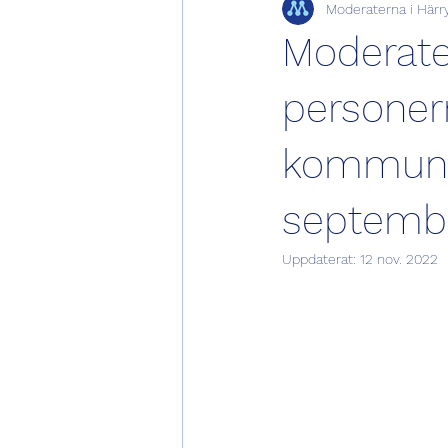
Moderaterna i Härr
Utbildning, kultur och fritidsnämnd
Moderate
personer
kommunva
septemb
Uppdaterat:
12 nov. 2022