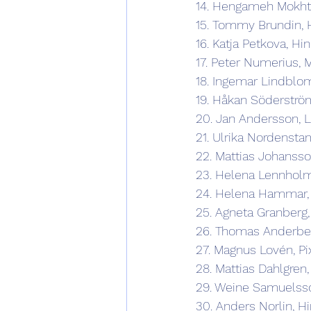
14. Hengameh Mokhta
15. Tommy Brundin, 
16. Katja Petkova, Hi
17. Peter Numerius, 
18. Ingemar Lindblo
19. Håkan Söderströ
20. Jan Andersson, 
21. Ulrika Nordenstam
22. Mattias Johansso
23. Helena Lennholm
24. Helena Hammar,
25. Agneta Granberg,
26. Thomas Anderber
27. Magnus Lovén, P
28. Mattias Dahlgren
29. Weine Samuelss
30. Anders Norlin, H