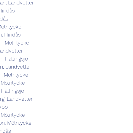
ri, Landvetter
Hindås
ndås
Mölnlycke
m, Hindås
m, Mölnlycke
Landvetter
, Hällingsjö
n, Landvetter
, Mölnlycke
 Mölnlycke
 Hällingsjö
g, Landvetter
ixbo
, Mölnlycke
on, Mölnlycke
indås